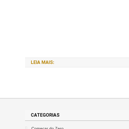
Começar Do Zero
LEIA MAIS:
Como Sair Do Cheque Especial: O G
Investimentos Para Iniciantes
7 de julho de 2026
Caminho do Dinheiro
O Que É CDB Investimento? Guia C
Mentalidade Financeira
2 de julho de 2026
Caminho do Dinheiro
Como Mudar A Mentalidade Finance
Começar Do Zero
29 de junho de 2026
Caminho do Dinheiro
Como Pagar Dívida Do Cartão De C
Começar Do Zero
CATEGORIAS
23 de junho de 2026
Caminho do Dinheiro
Como Sair Das Dívidas: O Guia Co
Mentalidade Financeira
Começar do Zero