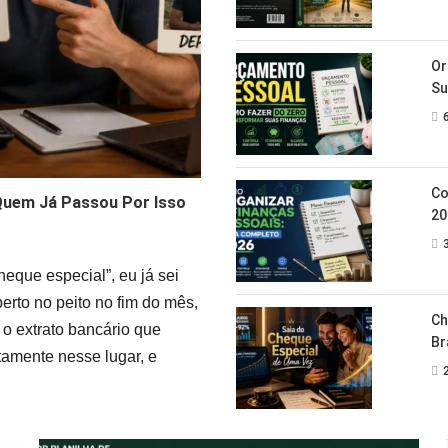
Or
Su
Co
 Quem Já Passou Por Isso
20
eque especial”, eu já sei
rto no peito no fim do mês,
Ch
 o extrato bancário que
Br
tamente nesse lugar, e