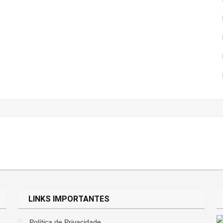
uia Real De Quem Já Passou Por Isso
ompleto Para Quem Quer Sair Da Poupança
ira E Transformar A Sua Relação Com O Dinheiro
rédito: O Guia Honesto Que Ninguém Te Contou
LINKS IMPORTANTES
mpleto Para Começar Do Zero
Política de Privacidade