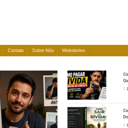
Contato
Sobre Nós
Webstories
Co
Qu
Co
Do